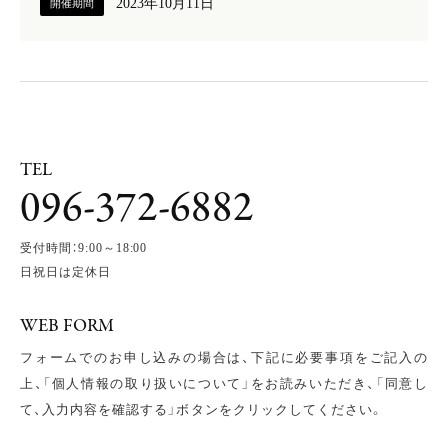
2023年10月11日
開催期間
F
L
O
W
TEL
F
A
Q
096-372-6882
C
A
R
E
E
R
S
受付時間：9:00～18:00
日祝日は定休日
WEB FORM
フォームでのお申し込みの場合は、下記に必要事項をご記入の
上、
「個人情報の取り扱いについて」をお読みいただき、
「同意し
て、入力内容を確認する」ボタンをクリックしてください。