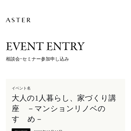
A
B
O
U
T
E
V
E
N
T
E
N
T
R
Y
相談会・セミナー参加申し込み
L
I
V
I
N
G
D
E
S
I
G
N
S
H
O
P
D
E
S
I
G
N
イベント名
V
O
I
C
E
大人の1人暮らし、家づくり講
座 －マンションリノベの
J
O
U
R
N
A
L
すゝめ－
N
E
W
S