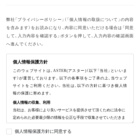
弊社「プライバシーポリシー」（「個人情報の取扱について」の内容
を含みます）をお読みになり、内容に同意いただける場合は「同意
して、入力内容を確認する」ボタンを押して、入力内容の確認画面
へ進んでください。
個人情報保護方針
このウェブサイトは、ASTER(アスター)（以下「当社」といいま
す）が運営しております。以下の各事項をご了承の上、当ウェブ
サイトをご利用ください。当社は、以下の方針に基づき個人情
報の保護に努めます。
個人情報の収集、利用
当社は、お客様により良いサービスを提供させて頂くために法令に
定められた必要最少限の情報を公正な手段で収集させていただきま
す。これらの個人情報は、その利用目的の範囲内でだけで適切に利
個人情報保護方針に同意する
用し、法令等で認められている場合を除いて、お客様のご承諾なく
第三者には開示いたしません。