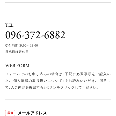
TEL
096-372-6882
F
L
O
W
受付時間：9:00～18:00
F
A
Q
日祝日は定休日
C
A
R
E
E
R
S
WEB FORM
フォームでのお申し込みの場合は、下記に必要事項をご記入の
上、
「個人情報の取り扱いについて」をお読みいただき、
「同意し
て、入力内容を確認する」ボタンをクリックしてください。
メールアドレス