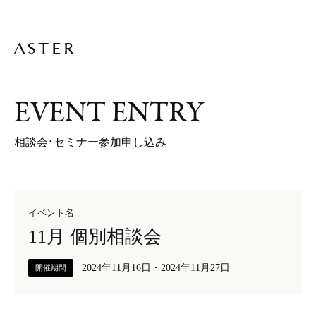
A
B
O
U
T
E
V
E
N
T
E
N
T
R
Y
相談会・セミナー参加申し込み
L
I
V
I
N
G
D
E
S
I
G
N
S
H
O
P
D
E
S
I
G
N
イベント名
V
O
I
C
E
11月 個別相談会
J
O
U
R
N
A
L
2024年11月16日・2024年11月27日
開催期間
N
E
W
S