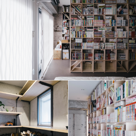
F
L
O
W
F
A
Q
C
A
R
E
E
R
S