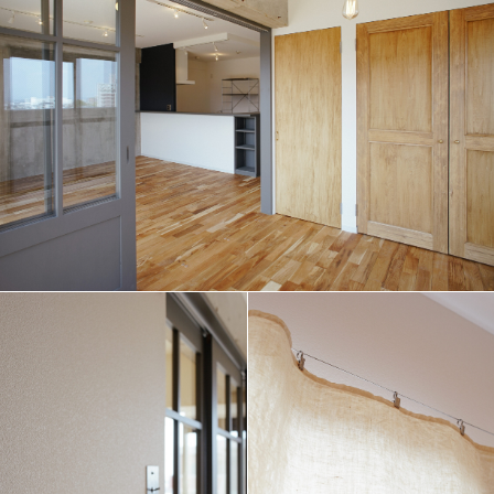
F
L
O
W
F
A
Q
C
A
R
E
E
R
S