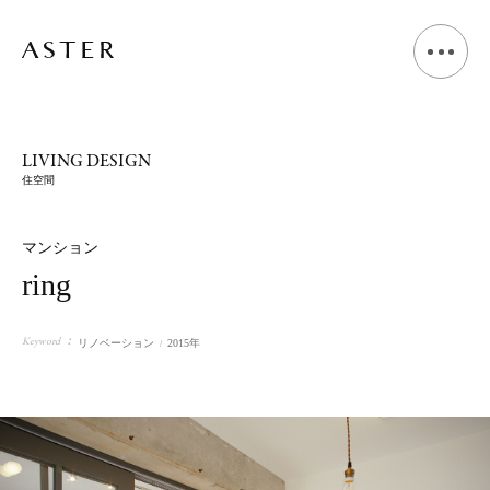
A
B
O
U
T
LIVING DESIGN
住空間
L
I
V
I
N
G
D
E
S
I
G
N
マンション
ring
S
H
O
P
D
E
S
I
G
N
Keyword
リノベーション
2015年
V
O
I
C
E
J
O
U
R
N
A
L
N
E
W
S