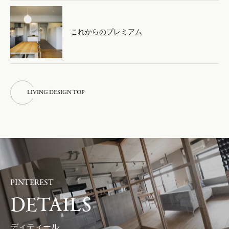
これからのプレミアム
L
I
V
I
N
G
D
E
S
I
G
N
T
O
P
L
I
V
I
N
G
D
E
S
I
G
N
T
O
P
PINTEREST
DETAILS
ディティール