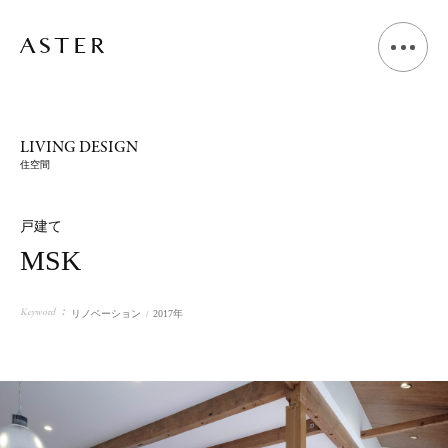
A
B
O
U
T
LIVING DESIGN
住空間
L
I
V
I
N
G
D
E
S
I
G
N
戸建て
MSK
S
H
O
P
D
E
S
I
G
N
Keyword
リノベーション
2017年
V
O
I
C
E
J
O
U
R
N
A
L
N
E
W
S