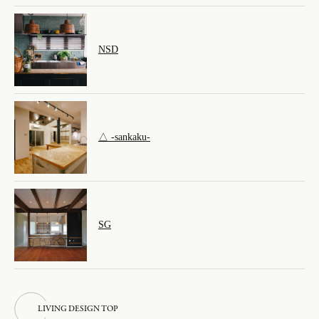
NSD
△ -sankaku-
SG
L
I
V
I
N
G
D
E
S
I
G
N
T
O
P
L
I
V
I
N
G
D
E
S
I
G
N
T
O
P