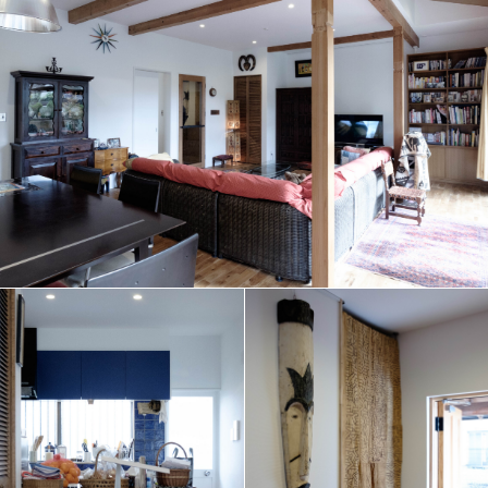
F
L
O
W
F
A
Q
C
A
R
E
E
R
S