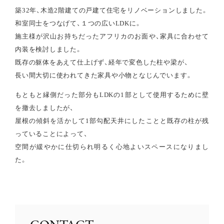
築32年、木造2階建ての戸建て住宅をリノベーションしました。
和室同士をつなげて、１つの広いLDKに。
施主様が沢山お持ちだったアフリカのお面や、家具に合わせて
内装を検討しました。
既存の躯体をあえて仕上げず、経年で変色した柱や梁が、
長い間大切に使われてきた家具や小物となじんでいます。
もともと縁側だった部分もLDKの1部として使用するために壁
を撤去しましたが、
屋根の傾斜を活かして1部勾配天井にしたことと既存の柱が残
っていることによって、
空間が緩やかに仕切られ明るく心地よいスペースになりまし
た。