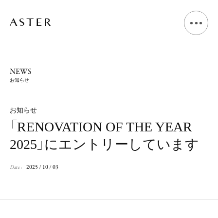
A
B
O
U
T
NEWS
お知らせ
L
I
V
I
N
G
D
E
S
I
G
N
お知らせ
「RENOVATION OF THE YEAR
S
H
O
P
D
E
S
I
G
N
2025」にエントリーしています
V
O
I
C
E
2025 / 10 / 03
Date :
J
O
U
R
N
A
L
N
E
W
S