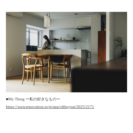
■My Thing ー私の好きなものー
https://www.renovation.or.jp/app/oftheyear/2025/2171