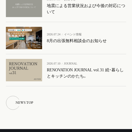
地震による営業状況および今後の対応につ
いて
2026.07.24
イベント情報
8月の出張無料相談会のお知らせ
2026.07.10
JOURNAL
RENOVATION JOURNAL vol.31 続・暮らし
とキッチンのかたち。
N
E
W
S
T
O
P
N
E
W
S
T
O
P