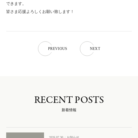
できます。
皆さま応援よろしくお願い致します！
P
R
E
V
I
O
U
S
N
E
X
T
P
R
E
V
I
O
U
S
N
E
X
T
RECENT POSTS
新着情報
2026.07.30
お知らせ