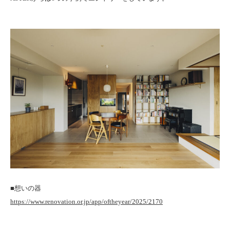
■想いの器
https://www.renovation.or.jp/app/oftheyear/2025/2170