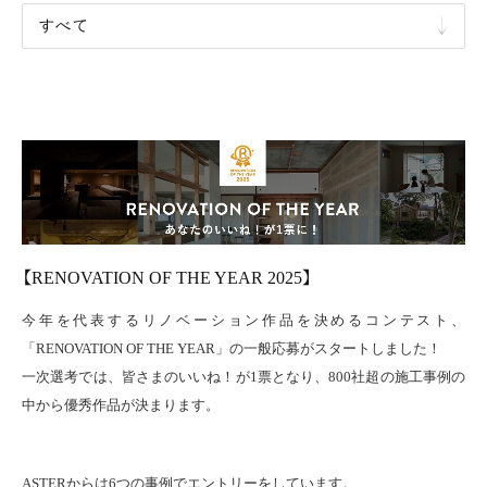
F
L
O
W
F
A
Q
C
A
R
E
E
R
S
【RENOVATION OF THE YEAR 2025】
今年を代表するリノベーション作品を決めるコンテスト、
「RENOVATION OF THE YEAR」の一般応募がスタートしました！
一次選考では、皆さまのいいね！が1票となり、800社超の施工事例の
中から優秀作品が決まります。
ASTERからは6つの事例でエントリーをしています。