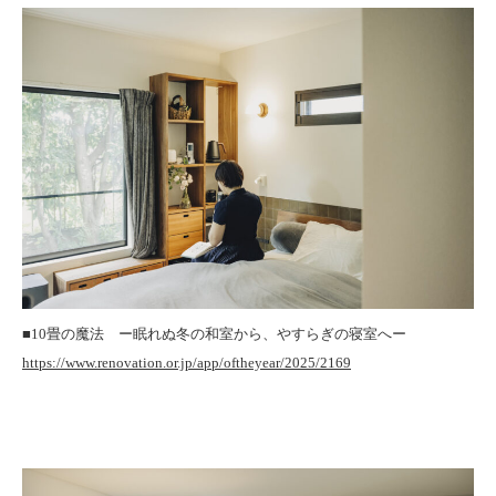
■10畳の魔法 ー眠れぬ冬の和室から、やすらぎの寝室へー
https://www.renovation.or.jp/app/oftheyear/2025/2169