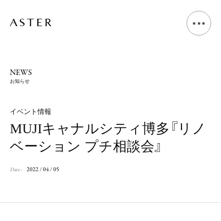
A
B
O
U
T
NEWS
お知らせ
L
I
V
I
N
G
D
E
S
I
G
N
イベント情報
MUJIキャナルシティ博多『リノ
S
H
O
P
D
E
S
I
G
N
ベーション プチ相談会』
V
O
I
C
E
2022 / 04 / 05
Date :
J
O
U
R
N
A
L
N
E
W
S