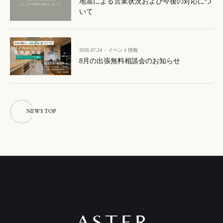
地震による営業状況および今後の対応につ
いて
2026.07.24
イベント情報
8月の出張無料相談会のお知らせ
N
E
W
S
T
O
P
N
E
W
S
T
O
P