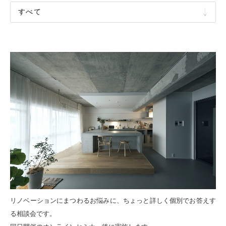
F
L
O
W
F
A
Q
C
A
R
E
E
R
S
リノベーションにまつわるお悩みに、ちょっと詳しく個別でお答えす
る相談会です。