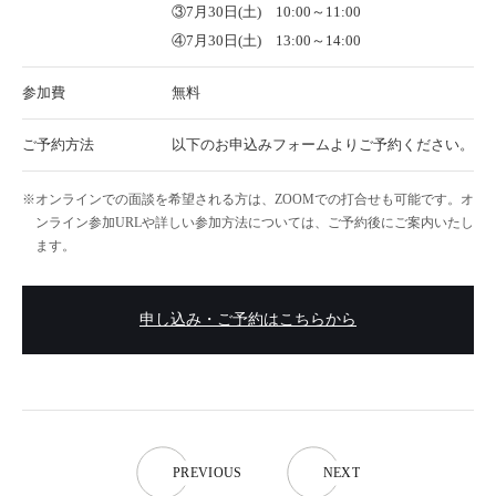
③7月30日(土) 10:00～11:00
④7月30日(土) 13:00～14:00
参加費
無料
ご予約方法
以下のお申込みフォームよりご予約ください。
オンラインでの面談を希望される方は、ZOOMでの打合せも可能です。オ
ンライン参加URLや詳しい参加方法については、ご予約後にご案内いたし
ます。
申し込み・ご予約はこちらから
P
R
E
V
I
O
U
S
N
E
X
T
P
R
E
V
I
O
U
S
N
E
X
T