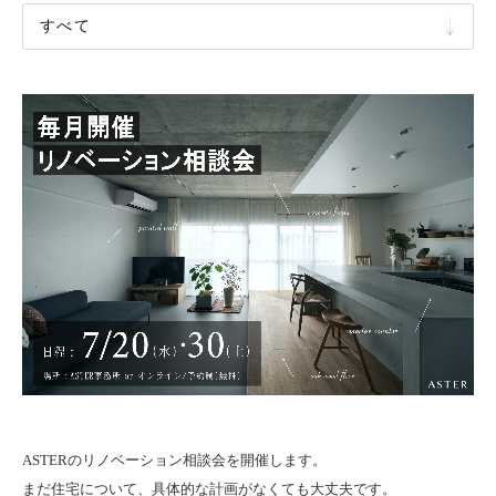
F
L
O
W
F
A
Q
C
A
R
E
E
R
S
ASTERのリノベーション相談会を開催します。
まだ住宅について、具体的な計画がなくても大丈夫です。