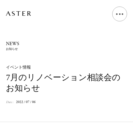
A
B
O
U
T
NEWS
お知らせ
L
I
V
I
N
G
D
E
S
I
G
N
イベント情報
7月のリノベーション相談会の
S
H
O
P
D
E
S
I
G
N
お知らせ
V
O
I
C
E
2022 / 07 / 06
Date :
J
O
U
R
N
A
L
N
E
W
S