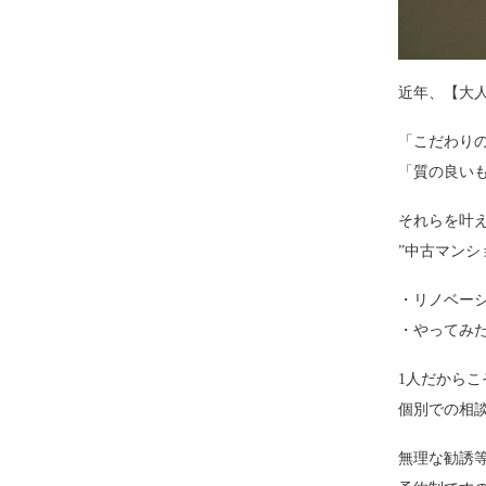
近年、【大
「こだわり
「質の良い
それらを叶え
”中古マンシ
・リノベー
・やってみ
1人だから
個別での相
無理な勧誘