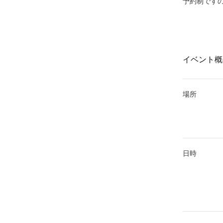
予約制です
イベント概
場所
日時