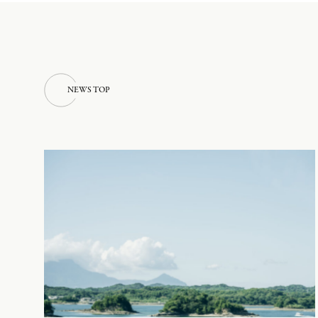
N
E
W
S
T
O
P
N
E
W
S
T
O
P