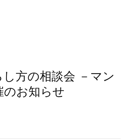
F
A
Q
V
O
I
C
E
J
O
U
R
N
A
L
N
E
W
S
C
O
N
T
A
C
T
C
O
N
T
A
C
T
F
A
Q
V
O
I
C
E
J
O
U
R
N
A
L
N
E
W
S
 暮らし方の相談会 －マン
催のお知らせ