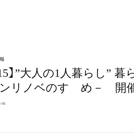
A
B
O
U
T
W
O
R
K
S
F
L
O
W
A
B
O
U
T
W
O
R
K
S
F
L
O
W
報
1/15】”大人の1人暮らし”
ンリノベのすゝめ－ 開
 / 01