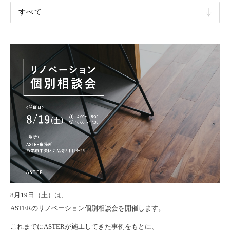
F
L
O
W
F
A
Q
C
A
R
E
E
R
S
8月19日（土）は、
ASTERのリノベーション個別相談会を開催します。
これまでにASTERが施工してきた事例をもとに、