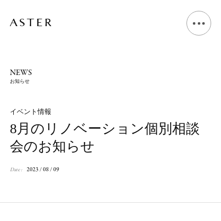
A
B
O
U
T
NEWS
お知らせ
L
I
V
I
N
G
D
E
S
I
G
N
イベント情報
8月のリノベーション個別相談
S
H
O
P
D
E
S
I
G
N
会のお知らせ
V
O
I
C
E
2023 / 08 / 09
Date :
J
O
U
R
N
A
L
N
E
W
S