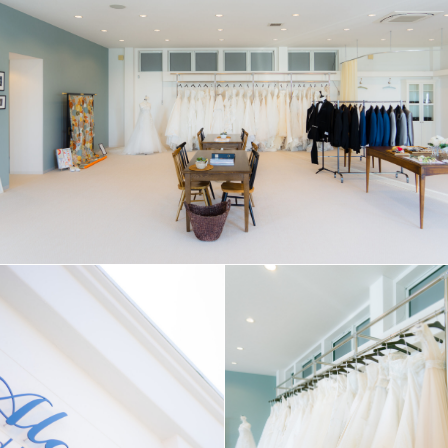
F
L
O
W
F
A
Q
C
A
R
E
E
R
S