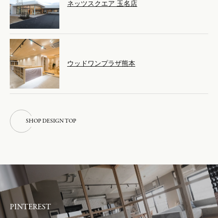
ネッツスクエア 玉名店
ウッドワンプラザ熊本
S
H
O
P
D
E
S
I
G
N
T
O
P
S
H
O
P
D
E
S
I
G
N
T
O
P
PINTEREST