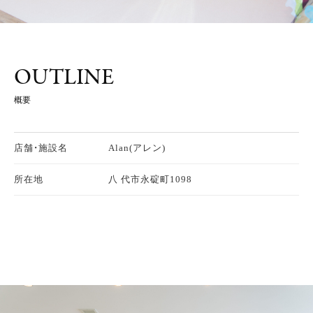
OUTLINE
概要
店舗・施設名
Alan(アレン)
所在地
八 代市永碇町1098