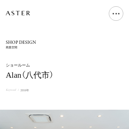
A
B
O
U
T
SHOP DESIGN
商業空間
L
I
V
I
N
G
D
E
S
I
G
N
ショールーム
Alan（八代市）
S
H
O
P
D
E
S
I
G
N
Keyword
2016年
V
O
I
C
E
J
O
U
R
N
A
L
N
E
W
S