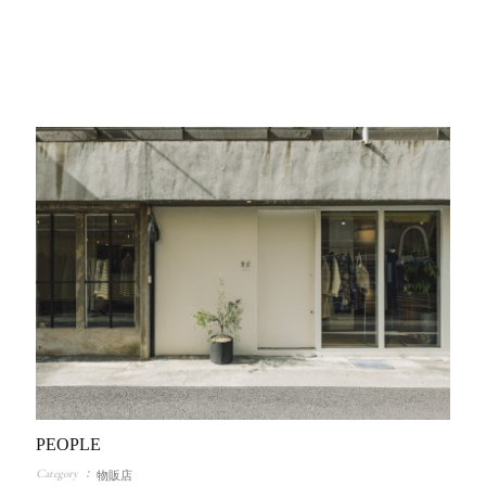
PEOPLE
Category
物販店