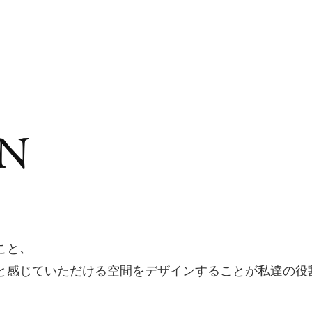
A
B
O
U
T
W
O
R
K
S
F
L
O
W
A
B
O
U
T
W
O
R
K
S
F
L
O
W
N
こと、
と感じていただける空間をデザインすることが私達の役