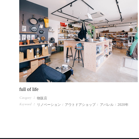
full of life
Category
物販店
Keyword
リノベーション
アウトドアショップ
アパレル
2020年