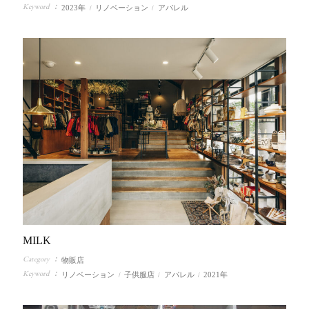
Keyword
2023年
リノベーション
アパレル
MILK
Category
物販店
Keyword
リノベーション
子供服店
アパレル
2021年