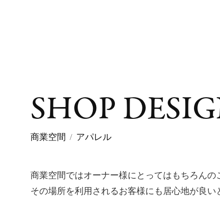
S
H
O
P
D
E
S
I
G
商業空間
アパレル
商業空間ではオーナー様にとってはもちろんの
その場所を利用されるお客様にも居心地が良い