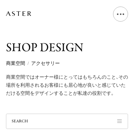
A
B
O
U
T
S
H
O
P
D
E
S
I
G
N
L
I
V
I
N
G
D
E
S
I
G
N
商業空間
アクセサリー
商業空間ではオーナー様にとってはもちろんのこと、
その
S
H
O
P
D
E
S
I
G
N
場所を利用されるお客様にも居心地が良いと感じていた
だける空間をデザインすることが私達の役割です。
V
O
I
C
E
J
O
U
R
N
A
L
SEARCH
N
E
W
S