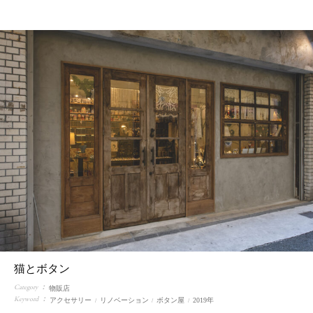
F
L
O
W
F
A
Q
C
A
R
E
E
R
S
猫とボタン
Category
物販店
Keyword
アクセサリー
リノベーション
ボタン屋
2019年