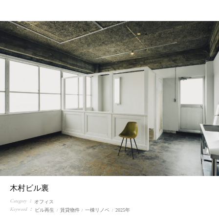
F
L
O
W
F
A
Q
C
A
R
E
E
R
S
木村ビル裏
Category
オフィス
Keyword
ビル再生
賃貸物件
一棟リノベ
2025年