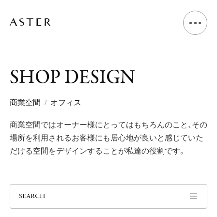
A
B
O
U
T
S
H
O
P
D
E
S
I
G
N
L
I
V
I
N
G
D
E
S
I
G
N
商業空間
オフィス
商業空間ではオーナー様にとってはもちろんのこと、
その
S
H
O
P
D
E
S
I
G
N
場所を利用されるお客様にも居心地が良いと感じていた
だける空間をデザインすることが私達の役割です。
V
O
I
C
E
J
O
U
R
N
A
L
SEARCH
N
E
W
S