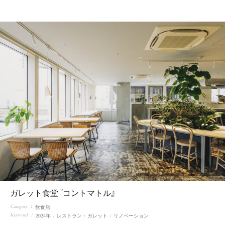
F
L
O
W
F
A
Q
C
A
R
E
E
R
S
ガレット食堂『コントマトル』
Category
飲食店
Keyword
2024年
レストラン
ガレット
リノベーション