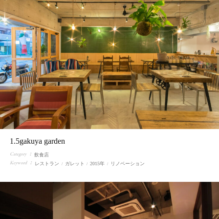
1.5gakuya garden
Category
飲食店
Keyword
レストラン
ガレット
2015年
リノベーション