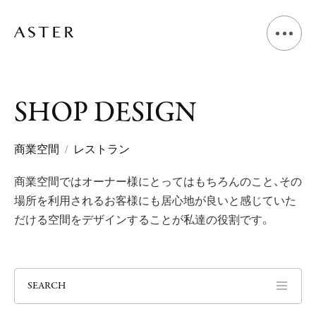
A
B
O
U
T
S
H
O
P
D
E
S
I
G
N
L
I
V
I
N
G
D
E
S
I
G
N
商業空間
レストラン
商業空間ではオーナー様にとってはもちろんのこと、
その
S
H
O
P
D
E
S
I
G
N
場所を利用されるお客様にも居心地が良いと感じていた
だける空間をデザインすることが私達の役割です。
V
O
I
C
E
J
O
U
R
N
A
L
SEARCH
N
E
W
S