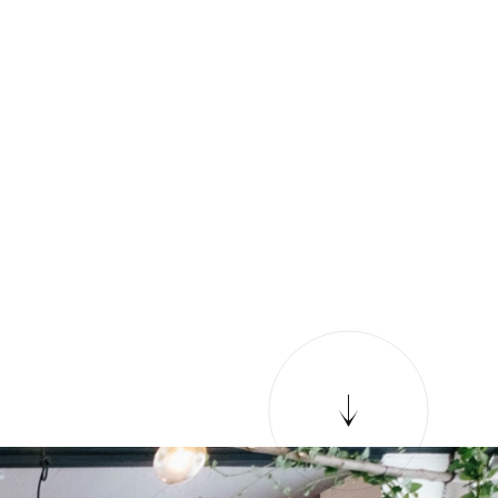
F
A
Q
V
O
I
C
E
J
O
U
R
N
A
L
N
E
W
S
C
O
N
T
A
C
T
C
O
N
T
A
C
T
F
A
Q
V
O
I
C
E
J
O
U
R
N
A
L
N
E
W
S