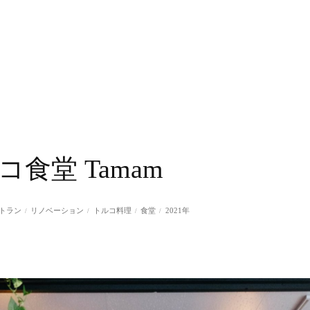
A
B
O
U
T
W
O
R
K
S
F
L
O
W
A
B
O
U
T
W
O
R
K
S
F
L
O
W
コ食堂 Tamam
トラン
リノベーション
トルコ料理
食堂
2021年