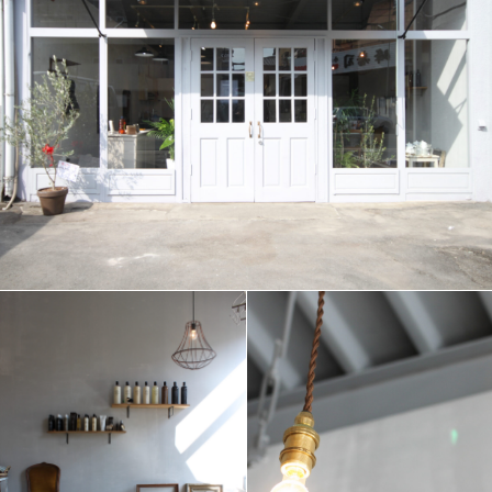
F
L
O
W
F
A
Q
C
A
R
E
E
R
S