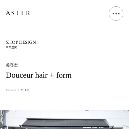
A
B
O
U
T
SHOP DESIGN
商業空間
L
I
V
I
N
G
D
E
S
I
G
N
美容室
Douceur hair + form
S
H
O
P
D
E
S
I
G
N
Keyword
2011年
V
O
I
C
E
J
O
U
R
N
A
L
N
E
W
S