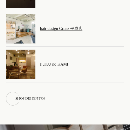
hair design Granz 平成店
FUKU no KAMI
S
H
O
P
D
E
S
I
G
N
T
O
P
S
H
O
P
D
E
S
I
G
N
T
O
P