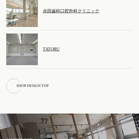
永田歯科口腔外科クリニック
TATORU
S
H
O
P
D
E
S
I
G
N
T
O
P
S
H
O
P
D
E
S
I
G
N
T
O
P