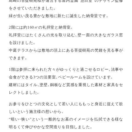
島崎の菩提樹苑様が運営する屋内霊園“慧日堂”のデザイン監修
をさせていただきました。
緑が生い茂る豊かな敷地に新たに誕生した納骨堂です。
2階には約160㎡の礼拝堂と納骨室。
礼拝堂にはたくさんの光を取り込む、壁一面の大きなガラス窓
を設けました。
中庭テラスからは敷地の頂上にある菩提樹苑の梵鐘を見る事が
できます。
1階は参拝に来られた方々がゆっくりと過ごせるロビー、法事や
会食ができる3つの法要室、ベビールームを設けています。
建材にはタイル、塗壁、銅板など質感を重視した素材と家具をセ
レクトしました。
お参りをひとつの文化として若い人にももっと身近に捉えて欲
しいという施主様の想いから、
“暗い・狭い”という一般的なお墓のイメージを払拭できる様な
明るくて伸びやかな空間造りを目指しました。