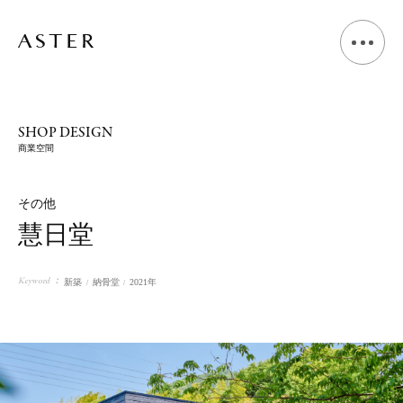
A
B
O
U
T
SHOP DESIGN
商業空間
L
I
V
I
N
G
D
E
S
I
G
N
その他
慧日堂
S
H
O
P
D
E
S
I
G
N
Keyword
新築
納骨堂
2021年
V
O
I
C
E
J
O
U
R
N
A
L
N
E
W
S