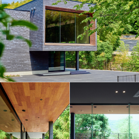
F
L
O
W
F
A
Q
C
A
R
E
E
R
S