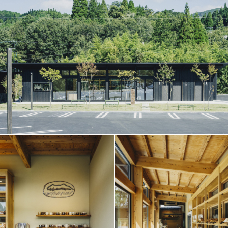
F
L
O
W
F
A
Q
C
A
R
E
E
R
S