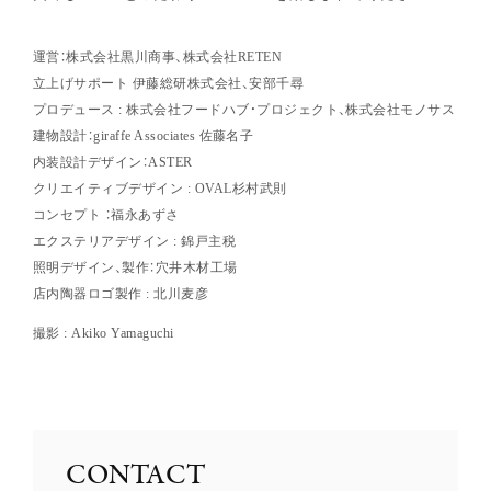
運営：株式会社黒川商事、株式会社RETEN
立上げサポート 伊藤総研株式会社、安部千尋
プロデュース : 株式会社フードハブ・プロジェクト、株式会社モノサス
建物設計：giraffe Associates 佐藤名子
内装設計デザイン：ASTER
クリエイティブデザイン : OVAL杉村武則
コンセプト ：福永あずさ
エクステリアデザイン : 錦戸主税
照明デザイン、製作：穴井木材工場
店内陶器ロゴ製作 : 北川麦彦
撮影 : Akiko Yamaguchi
CONTACT