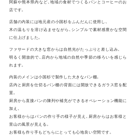
阿蘇や熊本県内など、地域の食材でつくるパンとコーヒーのお
店です。
店舗の内装には地元産の小国杉をふんだんに使用し、
木の温もりを溶け込ませながら、シンプルで素材感豊かな空間
に仕上げました。
ファサードの大きな窓からは自然光がたっぷりと差し込み、
明るく開放的で、店内から地域の自然や季節の移ろいを感じら
れます。
内装のメインは小国杉で製作した大きなパン棚。
店内と厨房を仕切るパン棚の背面には開放できるガラス窓を配
置。
厨房から直接パンの陳列や補充ができるオペレーション機能に
加え、
お客様からはパンの作り手の様子が見え、厨房からはお客様と
里山の風景が見える。
お客様も作り手もどちらにとっても心地良い空間です。