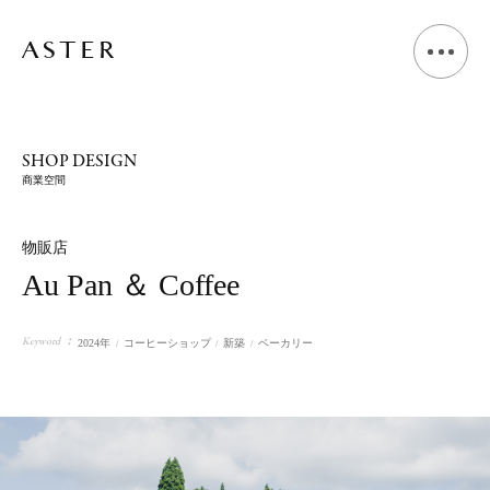
A
B
O
U
T
SHOP DESIGN
商業空間
L
I
V
I
N
G
D
E
S
I
G
N
物販店
Au Pan ＆ Coffee
S
H
O
P
D
E
S
I
G
N
Keyword
2024年
コーヒーショップ
新築
ベーカリー
V
O
I
C
E
J
O
U
R
N
A
L
N
E
W
S