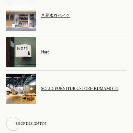
八景水谷ベイク
Nord
SOLID FURNITURE STORE KUMAMOTO
S
H
O
P
D
E
S
I
G
N
T
O
P
S
H
O
P
D
E
S
I
G
N
T
O
P