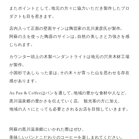
またポイントとして、地元の方々に協力いただき製作したプロ
ダクトも目を惹きます。
店内入って正面の壁面サインは陶芸家の北川麦彦氏が製作。
阿蘇の土を使った陶器のサインは、自然の美しさと力強さを感
じられます。
カウンター頭上の木製ペンダントライトは地元の穴井木材工場
が製作。
小国杉であしらった姿は、その木々が育った山を思わせる存在
感があります。
Au Pan & Coffeeはパンを通して、地域の豊かな食材や人など、
黒川温泉郷の豊かさを伝えていく店。 観光客の方に加え、
地域の人々にとっても必要とされるお店を目指していきます。
阿蘇の黒川温泉郷にいかれた際はぜひ、
美味しいパンとこだわりのコーヒーを楽しまれてください。